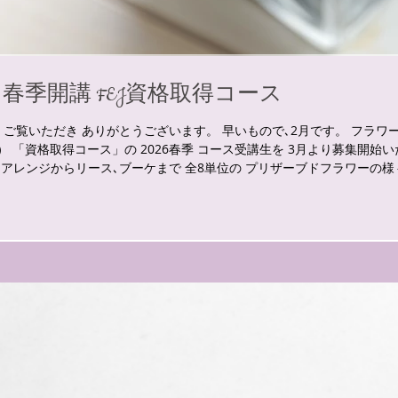
* 春季開講 FEJ資格取得コース
き ありがとうございます。 早いもので､2月です。 フラワーエデュケーションジャ
J） 「資格取得コース」の 2026春季 コース受講生を 3月より募集開始いたします
 アレンジからリース､ブーケまで 全8単位の プリザーブドフラワーの様
当教室は FEJ中国地方唯一の試験校として コース終了後に 受験必須と
す。 長く講師として 花に携わってきた経験をもとに 基礎を大切にした
者様から ご経験がある学び直しの方など 多様な背景のある 多くの皆様
 心がけていることは 再現性の高い指導法であることです。 レッスン中
… ではなく 「お家で1人で一から花材資材を選び デザインを考え 作
に考えています。