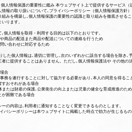
.」は､個人情報保護の重要性に鑑み 本ウェブサイト上で提供するサービス
人情報の取り扱いについて､プライバシーポリシー（個人情報保護方針）
り組みを構築し､個人情報保護の重要性の認識と取り組みを徹底させるこ
まいります。
て､個人情報を取得・利用する目的は以下のとおりです。
品や商品の配送また商品や配送についての連絡を行うため
の問い合わせに対応するため
りした個人情報は､適切に管理し､次のいずれかに該当する場合を除き､予
三者に提供することはありません。ただし､個人情報保護法や その他の
く場合
る事務を遂行することに対して協力する必要があり､本人の同意を得るこ
ぼすおそれがある場合
身体または財産の保護､公衆衛生の向上または児童の健全な育成推進のため
とが困難である場合
シーの内容は､利用者に通知することなく変更できるものとします。
ライバシーポリシーは本ウェブサイトに掲載した時点で効力が生じるもの