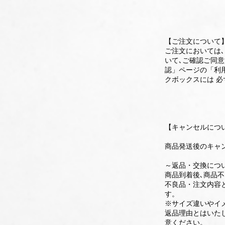
【ご注文について
ご注文においては
いて､ご確認ご同
認」ページの「利
クボックスには 
【キャンセルにつ
商品発送後のキャ
～返品・交換につ
商品到着後､商品
不良品・注文内容
す。
※サイズ違いやイ
返品理由とはいた
意ください。