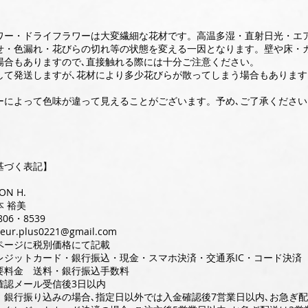
ワー・ドライフラワーは大変繊細な花材です。高温多湿・直射日光・エ
せ・色漏れ・花びらの切れ等の状態を変える一因となります。壁や床・
場合もありますので､直接触れる際には十分ご注意ください。
して発送しますが､花材により多少花びらが散ってしまう場合もあります
ーによって色味が違って見えることがございます。予め､ご了承ください
基づく表記】
N H.
 裕美
06・8539
leur.plus0221@gmail.com
ページに税別価格にて記載
レジットカード・銀行振込・現金・スマホ決済・交通系IC・コード決済
要料金 送料・銀行振込手数料
確認メール受信後3日以内
 銀行振り込みの場合､指定日以外では入金確認後7営業日以内､お急ぎ配