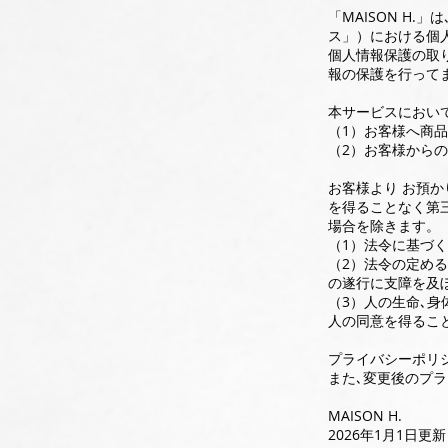
「MAISON H
ス」）における個
個人情報保護の取
報の保護を行って
本サービスにおい
（1）お客様へ商
（2）お客様から
お客様より お預か
を得ることなく第
場合を除きます。
（1）法令に基づ
（2）法令の定め
の遂行に支障を及
（3）人の生命､
人の同意を得るこ
プライバシーポリ
また､変更後のプ
MAISON H.
2026年1月1日更新