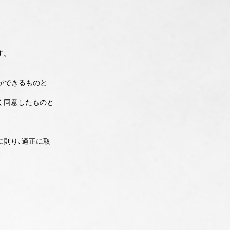
す。
とができるものと
く同意したものと
に則り､適正に取