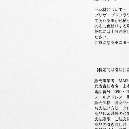
～花材について～
プリザーブドフラ
てあたる風が色褪
の布に色移りする
梱包には十分注意
ださい。
ご覧になるモニタ
【特定商取引法に
販売事業者 MAISO
代表責任者名 上本
電話番号 090・28
メールアドレス
f
販売価格 各商品
お支払い方法 ク
商品代金以外の必
支払期限 ご注文
商品の引き渡し時