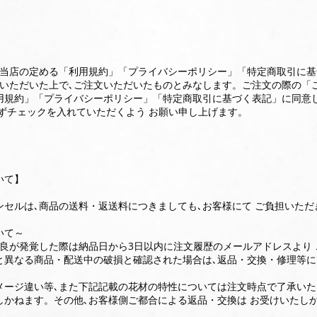
】
､当店の定める「利用規約」「プライバシーポリシー」「特定商取引に
意いただいた上で､ご注文いただいたものとみなします。ご注文の際の「
用規約」「プライバシーポリシー」「特定商取引に基づく表記」に同意
必ずチェックを入れていただくよう お願い申し上げます。
いて】
ンセルは､商品の送料・返送料につきましても､お客様にて ご負担いただ
いて～
不良が発覚した際は納品日から3日以内に注文履歴のメールアドレスより
と異なる商品・配送中の破損と確認された場合は､返品・交換・修理等
メージ違い等､また下記記載の花材の特性については注文時点で了承いた
しかねます。その他､お客様側ご都合による返品・交換は お受けいたしか