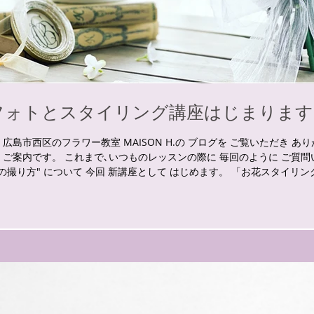
フォトとスタイリング講座はじまります
 広島市西区のフラワー教室 MAISON H.の ブログを ご覧いただき あ
 ご案内です。 これまで､いつものレッスンの際に 毎回のように ご質問
真の撮り方" について 今回 新講座として はじめます。 「お花スタイリ
軽に 取り入れていただきたい そして 被写体は やっぱり お花を とい
を撮る レッスンをスタートします。 もちろん お花以外にも使える内容
テリア的要素も含みつつ とは言え いつもの教室でのレッスンですので 
でも 小さなポイント､ちょっとしたコツを 知っていただくと ぐんと素敵
 こんな方々に おすすめです。 *スマホで撮りたい *簡単なことならで
を習いたい *映える写真を撮りたい *暮らしの中の花の飾り方を知りた
を制作 ↓ ス