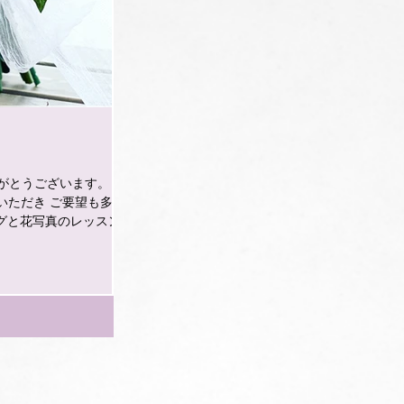
りがとうございます。 新
いただき ご要望も多か
ングと花写真のレッスン」
うことで ①スマホを使っ
です。 映えるスタイリン
専用のスタジオなどでは
になるあれこれを お伝
きそう *日常的に使える
い *お花も写真も初心者