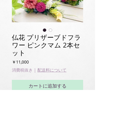
仏花 プリザーブドフラ
ワー ピンクマム 2本セ
ット
価
￥11,000
格
消費税抜き
|
配送料について
カートに追加する
2本セットの仏花 ピンクマム
花材…プリザーブドフラワー
h20cm×w15cm
輪菊、ピンポンマム、胡蝶蘭、カラー使用
花器なしタイプ（簡単に高さ調節できる仕様
にしています）花器は別途販売中