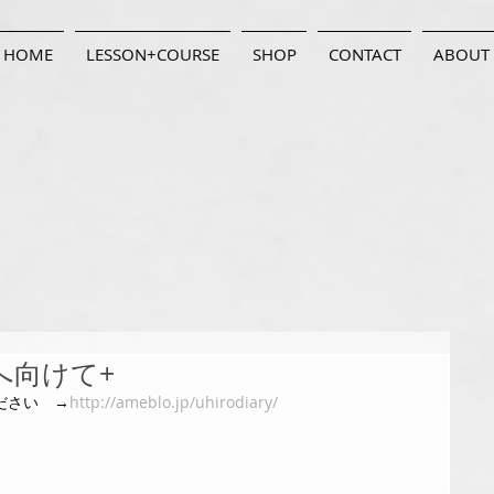
HOME
LESSON+COURSE
SHOP
CONTACT
ABOUT
へ向けて+
ださい　→
http://ameblo.jp/uhirodiary/