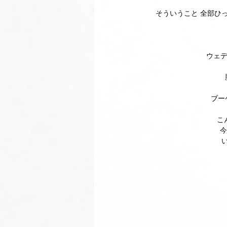
そういうこと 全部ひ
ウェデ
ブー
こ
今