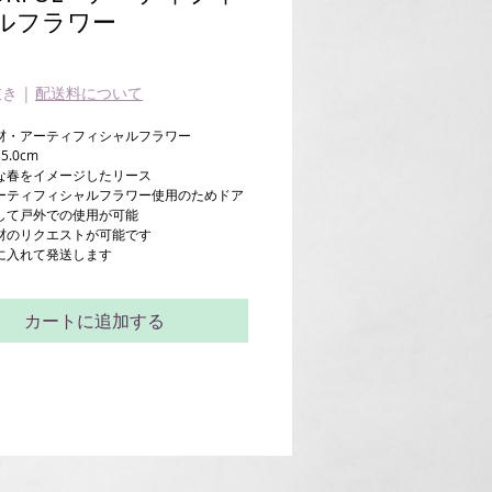
ルフラワー
価
格
抜き
|
配送料について
材・アーティフィシャルフラワー
5.0cm

な春をイメージしたリース

ーティフィシャルフラワー使用のためドア
して戸外での使用が可能

材のリクエストが可能です

に入れて発送します
カートに追加する