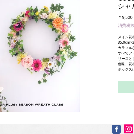
シャ
￥9,500
消費税
メイン花
35.0cm×3
カラフル
すべてア
リースと
色味、花
ボックス