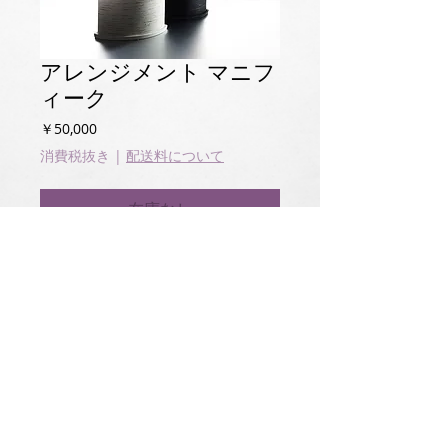
アレンジメント マニフ
ィーク
価
￥50,000
格
消費税抜き
|
配送料について
在庫なし
花材・プリザーブドフラワー

D20.0cm×W30.0cm×H35.0cm

プリザーブドローズを贅沢に使ったアレンジ

花器は、白or黒から選べます

花材の色味はリクエストが可能です

専用ケースに入れて発送します